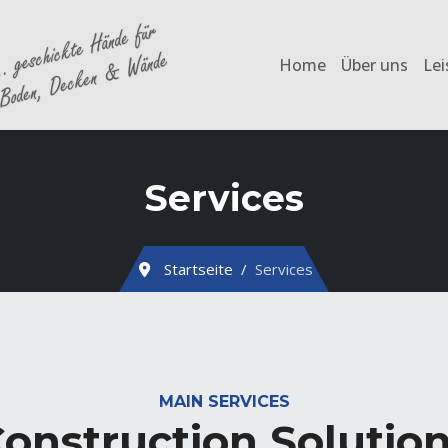
Home
Über uns
Le
Services
Startseite
Services
MAIN SERVICES
onstruction Solutio